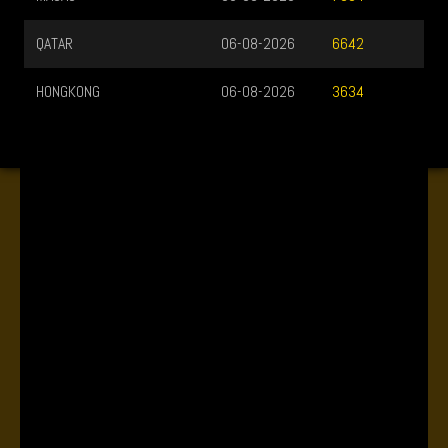
QATAR
06-08-2026
6642
HONGKONG
06-08-2026
3634